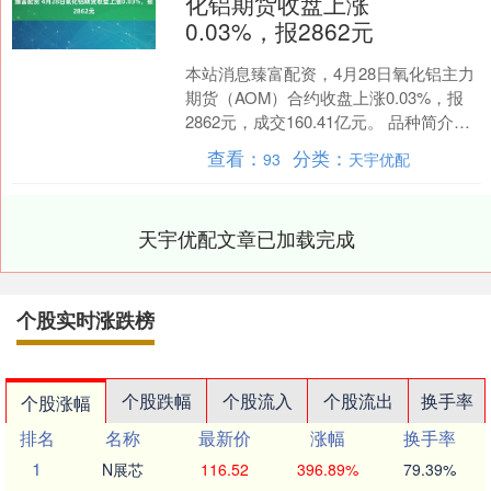
化铝期货收盘上涨
0.03%，报2862元
本站消息臻富配资，4月28日氧化铝主力
期货（AOM）合约收盘上涨0.03%，报
2862元，成交160.41亿元。 品种简介：
氧化铝期货是一种以氧化铝（Alumi....
查看：
分类：
93
天宇优配
天宇优配文章已加载完成
个股实时涨跌榜
个股跌幅
个股流入
个股流出
换手率
个股涨幅
排名
名称
最新价
涨幅
换手率
1
N展芯
116.52
396.89%
79.39%