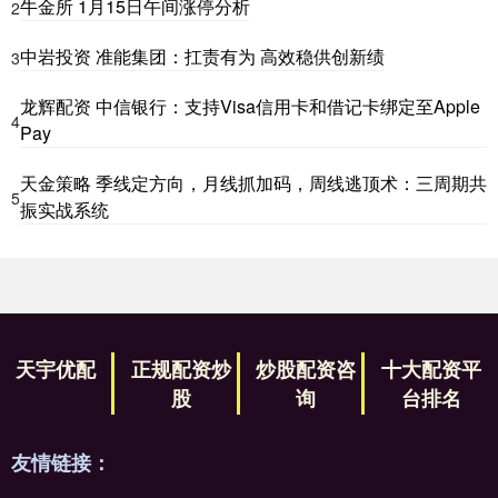
牛金所 1月15日午间涨停分析
2
中岩投资 准能集团：扛责有为 高效稳供创新绩
3
龙辉配资 中信银行：支持Visa信用卡和借记卡绑定至Apple
4
Pay
天金策略 季线定方向，月线抓加码，周线逃顶术：三周期共
5
振实战系统
天宇优配
正规配资炒
炒股配资咨
十大配资平
股
询
台排名
友情链接：