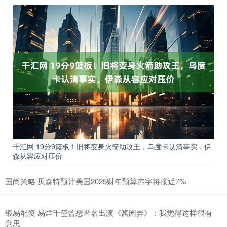
千汇网 19分9篮板！旧将变身火箭助攻王，乌度卡认清事实，伊
森从容应对压价
国尚策略 贝森特预计美国2025财年预算赤字将接近7%
银易配资 易烊千玺曾想匿名出演《酱园弄》：我觉得这样很有
意思