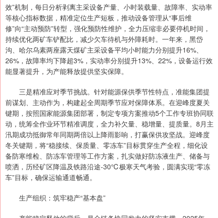
效”机制，每日分析剥离主采设备产量、小时装载量、故障率、实动率
等核心指标数据，精准定位生产短板，推动设备管理从“事后维
修”向“主动预防”转型，强化预防性维护，全力压缩非必要停机时间，
持续优化两矿车铲配比，减少欠车待机与外障耗时。一年来，黑岱
沟、哈尔乌素两座露天煤矿主采设备平均小时能力分别提升16%、
26%，故障率均下降超3%，实动率分别提升13%、22%，设备运行效
能显著提升，为产能释放提供坚实保障。
三是精准应对季节挑战。针对能源保供季节性特点，准能集团提
前谋划、主动作为，构建起全周期季节应对保障体系。在迎峰度夏关
键期，按照国家能源集团部署，制定专项方案推动5个工作专班协同联
动，统筹全作业环节精准调度，全力补欠量、稳增量、提质量。8月主
汛期成功抵御常年同期两倍以上降雨影响，打赢保供攻坚战。迎峰度
冬关键期，将“稳接续、保质量、零冻车”目标贯穿生产全程，细化设
备防寒维检、防冻车管理等工作方案，扎实做好防冻液生产、储备与
喷洒，历经矿区降温及铁路沿途-30℃极寒天气考验，圆满实现“零冻
车”目标，确保运输通道畅通。
生产组织：筑牢稳产“基本盘”