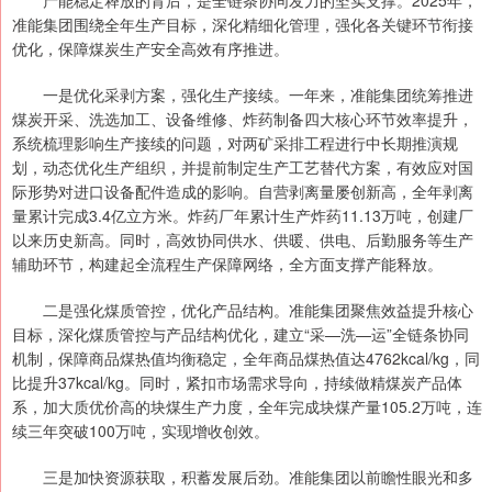
产能稳定释放的背后，是全链条协同发力的坚实支撑。2025年，
准能集团围绕全年生产目标，深化精细化管理，强化各关键环节衔接
优化，保障煤炭生产安全高效有序推进。
一是优化采剥方案，强化生产接续。一年来，准能集团统筹推进
煤炭开采、洗选加工、设备维修、炸药制备四大核心环节效率提升，
系统梳理影响生产接续的问题，对两矿采排工程进行中长期推演规
划，动态优化生产组织，并提前制定生产工艺替代方案，有效应对国
际形势对进口设备配件造成的影响。自营剥离量屡创新高，全年剥离
量累计完成3.4亿立方米。炸药厂年累计生产炸药11.13万吨，创建厂
以来历史新高。同时，高效协同供水、供暖、供电、后勤服务等生产
辅助环节，构建起全流程生产保障网络，全方面支撑产能释放。
二是强化煤质管控，优化产品结构。准能集团聚焦效益提升核心
目标，深化煤质管控与产品结构优化，建立“采—洗—运”全链条协同
机制，保障商品煤热值均衡稳定，全年商品煤热值达4762kcal/kg，同
比提升37kcal/kg。同时，紧扣市场需求导向，持续做精煤炭产品体
系，加大质优价高的块煤生产力度，全年完成块煤产量105.2万吨，连
续三年突破100万吨，实现增收创效。
三是加快资源获取，积蓄发展后劲。准能集团以前瞻性眼光和多