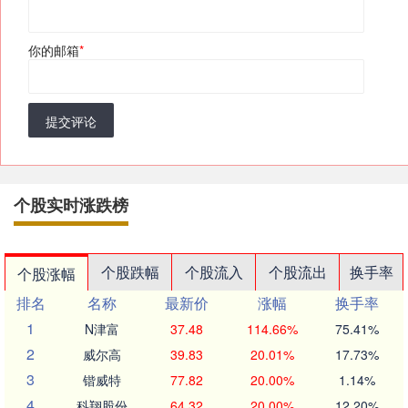
你的邮箱
*
提交评论
个股实时涨跌榜
个股跌幅
个股流入
个股流出
换手率
个股涨幅
排名
名称
最新价
涨幅
换手率
1
N津富
37.48
114.66%
75.41%
2
威尔高
39.83
20.01%
17.73%
3
锴威特
77.82
20.00%
1.14%
4
科翔股份
64.32
20.00%
12.20%