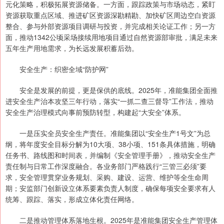
元化策略，积极拓展资源储备。一方面，跟踪政策与市场动态，紧盯
资源获取重点区域、推进矿区资源深勘精勘、加快矿区周边空白资源
整合、参与外部资源项目调研与投资，并完成相关论证工作；另一方
面，推动1342公顷采场接续用地项目通过自然资源部审批，满足未来
五年生产用地需求，为长远发展积蓄后劲。
安全生产：织密全域“防护网”
安全是发展的前提，更是保供的底线。2025年，准能集团全面推
进安全生产治本攻坚三年行动，落实“一抓二查三督导”工作法，推动
安全生产治理模式向事前预防转型，构建起“大安全”体系。
一是压实全员安全生产责任。准能集团以“安全生产1号文”为总
纲，将年度安全目标分解为10大项、38小项、151条具体措施，明确
任务书、路线图和时间表，并编制《安全管理手册》，推动安全生产
责任制与日常工作深度融合。各业务部门严格践行“三管三必须”要
求，安全管理贯穿业务规划、采购、建设、运营、维护等全生命周
期；安监部门创新设立体系要素负责人制度，确保每项安全要求有人
统筹、跟踪、落实，形成立体化责任网络。
二是推动管理体系落地生根。2025年是准能集团安全生产管理体