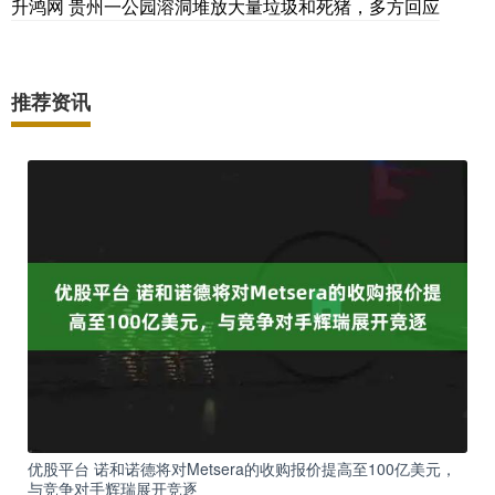
升鸿网 贵州一公园溶洞堆放大量垃圾和死猪，多方回应
推荐资讯
优股平台 诺和诺德将对Metsera的收购报价提高至100亿美元，
与竞争对手辉瑞展开竞逐