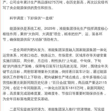
产。公司全年累计生产商品煤6275万吨，创历史新高，再次以实绩书
写了央企能源保供的责任和担当。
科学调度：下好保供“一盘棋”
能源保供是系统工程。2025年，准能集团强化生产指挥调度核心
枢纽作用，秉持“大协同、大调度”理念，精准把控产、运、装各环
节，确保能源供应“大动脉”强劲有力。
一是全局研判靶向发力。准能集团深度融入国家能源集团一体化
运营体系，对港口动态、铁路运力、市场需求、区域库存等关键变量
实施日跟踪、周分析、月总结，刚性执行“上旬超、中旬保、下旬
稳”的均衡生产策略，保障每日装车计划高效兑现。同时，围绕全年关
键节点目标，周密部署增量补欠措施，倒排逐日装车计划，通过能源
保供工作群每日上下联动，靶向破解生产堵点难点，全年多项核心运
营指标屡次刷新同期历史纪录；“百日会战”期间，商品煤产量达2115
万吨，创近十年同期新高，一体化出区装车1813万吨，刷新同期纪
录，高质量完成迎峰度夏、迎峰度冬、节假日等重要时期保供任务，
为全年目标落地奠定坚实基础。
二是写实提效深挖潜力。准能集团深入推行“挖潜增效、写实提