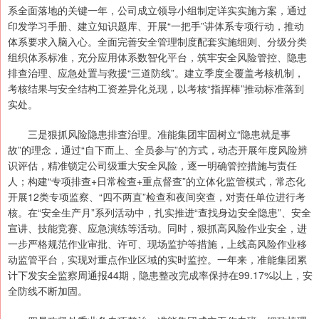
系全面落地的关键一年，公司成立领导小组制定详实实施方案，通过
印发学习手册、建立知识题库、开展“一把手”讲体系专项行动，推动
体系要求入脑入心。全面完善安全管理制度配套实施细则、分级分类
组织体系标准，充分应用体系数智化平台，筑牢安全风险管控、隐患
排查治理、应急处置与救援“三道防线”。建立季度全覆盖考核机制，
考核结果与安全结构工资差异化兑现，以考核“指挥棒”推动标准落到
实处。
三是狠抓风险隐患排查治理。准能集团牢固树立“隐患就是事
故”的理念，通过“自下而上、全员参与”的方式，动态开展年度风险辨
识评估，精准锁定公司级重大安全风险，逐一明确管控措施与责任
人；构建“专项排查+日常检查+重点督查”的立体化监管模式，常态化
开展12类专项监察、“四不两直”检查和夜间突查，对责任单位进行考
核。在“安全生产月”系列活动中，扎实推进“查找身边安全隐患”、安全
宣讲、技能竞赛、应急演练等活动。同时，狠抓高风险作业安全，进
一步严格规范作业审批、许可、现场监护等措施，上线高风险作业移
动监管平台，实现对重点作业区域的实时监控。一年来，准能集团累
计下发安全监察周通报44期，隐患整改完成率保持在99.17%以上，安
全防线不断加固。