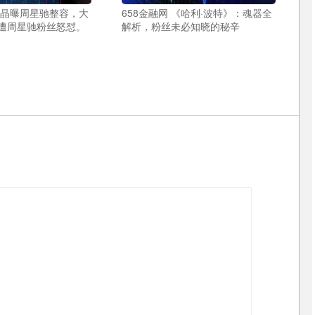
王晶曝周星驰整容，大
658金融网 《哈利·波特》：魂器全
遭周星驰粉丝怒怼。
解析，粉丝未必知晓的秘辛