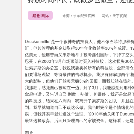
鑫创国际
来源：永华配资官网
网站：天宇优配
Druckenmiller是一个很神奇的投资人，他不像巴菲
汇，但其管理的基金却取得30年年化收益率30%的成绩。1
亿美元，他痛苦而又果断地举手投降鑫创国际，平掉了空头
忍受，在2000年3月市场顶部时买入科技股，这次损失30
进索罗斯的办公室，我说我要卖掉所有的科技股，全部清仓
们要退场观望，等待最佳的击球机会。我没有解雇那两个'
大的影响，但他们开始每天赚3%的回报，而我却站在场外。
我抓狂，感觉自己被晾在一边。到了3月，我能感觉到那种
拿起电话，又告诉自己'别做，别做’。但最终，我还是拿起
的科技股，结果在六周内，我离开了索罗斯的团队，并且在
到。我早就知道自己不该这么做。我当时完全是个情绪化的
误，但我其实早就知道这个道理。”2010年他关闭了Duq
最终选择放弃。后面只管理自己的家族资金。这样看，还是
图片