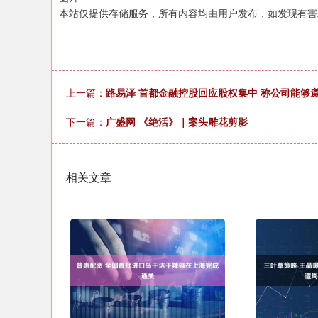
本站仅提供存储服务，所有内容均由用户发布，如发现有害
深证成指
14311.01
.68
1.02%
200.89
1
上一篇：
路易泽 首都金融控股回应股权集中 称公司能够
下一篇：
广盛网 《绝活》｜案头雕花剪影
相关文章