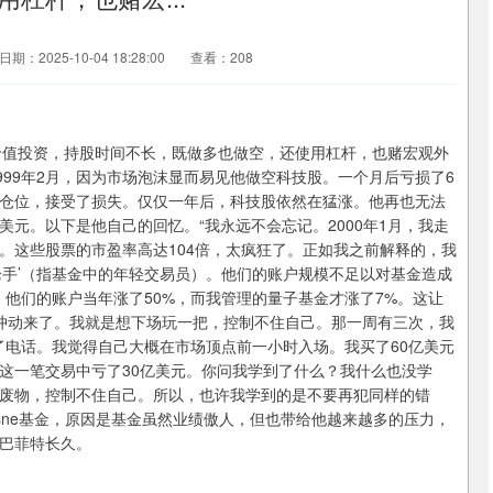
日期：2025-10-04 18:28:00
查看：208
特那样价值投资，持股时间不长，既做多也做空，还使用杠杆，也赌宏观外
999年2月，因为市场泡沫显而易见他做空科技股。一个月后亏损了6
仓位，接受了损失。仅仅一年后，科技股依然在猛涨。他再也无法
亿美元。以下是他自己的回忆。“我永远不会忘记。2000年1月，我走
。这些股票的市盈率高达104倍，太疯狂了。正如我之前解释的，我
枪手’（指基金中的年轻交易员）。他们的账户规模不足以对基金造成
他们的账户当年涨了50%，而我管理的量子基金才涨了7%。这让
冲动来了。我就是想下场玩一把，控制不住自己。那一周有三次，我
了电话。我觉得自己大概在市场顶点前一小时入场。我买了60亿美元
这一笔交易中亏了30亿美元。你问我学到了什么？我什么也没学
废物，控制不住自己。所以，也许我学到的是不要再犯同样的错
uesne基金，原因是基金虽然业绩傲人，但也带给他越来越多的压力，
巴菲特长久。