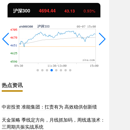
北证50
1134.24
创
11.37
1.01%
热点资讯
中岩投资 准能集团：扛责有为 高效稳供创新绩
天金策略 季线定方向，月线抓加码，周线逃顶术：
三周期共振实战系统