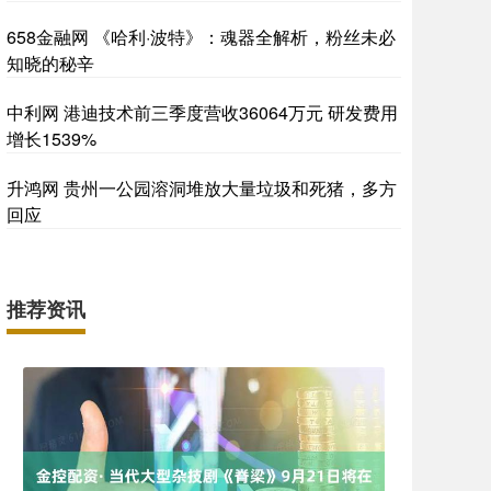
658金融网 《哈利·波特》：魂器全解析，粉丝未必
知晓的秘辛
中利网 港迪技术前三季度营收36064万元 研发费用
增长1539%
升鸿网 贵州一公园溶洞堆放大量垃圾和死猪，多方
回应
推荐资讯