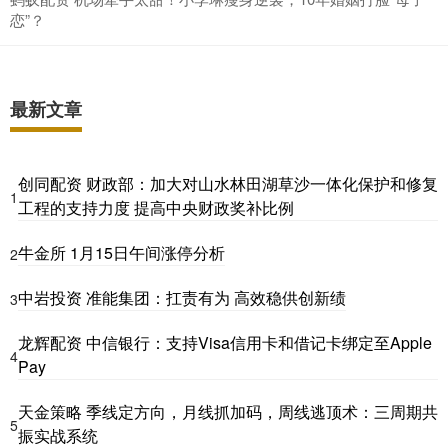
恋”？
最新文章
创同配资 财政部：加大对山水林田湖草沙一体化保护和修复
1
工程的支持力度 提高中央财政奖补比例
牛金所 1月15日午间涨停分析
2
中岩投资 准能集团：扛责有为 高效稳供创新绩
3
龙辉配资 中信银行：支持Visa信用卡和借记卡绑定至Apple
4
Pay
天金策略 季线定方向，月线抓加码，周线逃顶术：三周期共
5
振实战系统