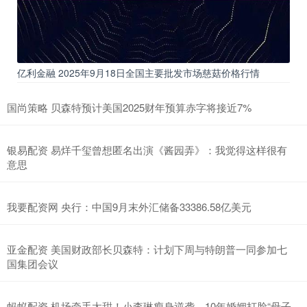
亿利金融 2025年9月18日全国主要批发市场慈菇价格行情
国尚策略 贝森特预计美国2025财年预算赤字将接近7%
银易配资 易烊千玺曾想匿名出演《酱园弄》：我觉得这样很有
意思
我要配资网 央行：中国9月末外汇储备33386.58亿美元
亚金配资 美国财政部长贝森特：计划下周与特朗普一同参加七
国集团会议
蚂蚁配资 机场牵手太甜！小李琳瘦身逆袭，10年婚姻打脸“母子