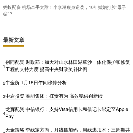
蚂蚁配资 机场牵手太甜！小李琳瘦身逆袭，10年婚姻打脸“母子
恋”？
最新文章
创同配资 财政部：加大对山水林田湖草沙一体化保护和修复
1
工程的支持力度 提高中央财政奖补比例
牛金所 1月15日午间涨停分析
2
中岩投资 准能集团：扛责有为 高效稳供创新绩
3
龙辉配资 中信银行：支持Visa信用卡和借记卡绑定至Apple
4
Pay
天金策略 季线定方向，月线抓加码，周线逃顶术：三周期共