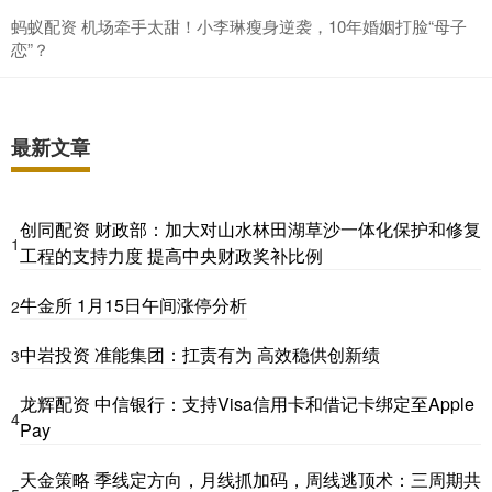
蚂蚁配资 机场牵手太甜！小李琳瘦身逆袭，10年婚姻打脸“母子
恋”？
最新文章
创同配资 财政部：加大对山水林田湖草沙一体化保护和修复
1
工程的支持力度 提高中央财政奖补比例
牛金所 1月15日午间涨停分析
2
中岩投资 准能集团：扛责有为 高效稳供创新绩
3
龙辉配资 中信银行：支持Visa信用卡和借记卡绑定至Apple
4
Pay
天金策略 季线定方向，月线抓加码，周线逃顶术：三周期共