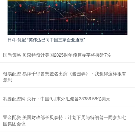
日斗-优配 “英伟达已向中国三家企业通报”
国尚策略 贝森特预计美国2025财年预算赤字将接近7%
银易配资 易烊千玺曾想匿名出演《酱园弄》：我觉得这样很有
意思
我要配资网 央行：中国9月末外汇储备33386.58亿美元
亚金配资 美国财政部长贝森特：计划下周与特朗普一同参加七
国集团会议