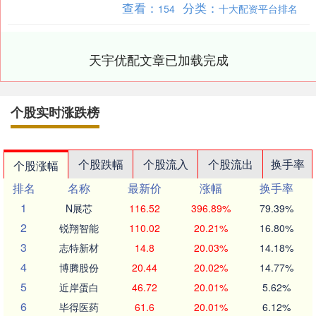
查看：
分类：
154
十大配资平台排名
空，揭开这艘沉没古....
天宇优配文章已加载完成
个股实时涨跌榜
个股跌幅
个股流入
个股流出
换手率
个股涨幅
排名
名称
最新价
涨幅
换手率
1
N展芯
116.52
396.89%
79.39%
2
锐翔智能
110.02
20.21%
16.80%
3
志特新材
14.8
20.03%
14.18%
4
博腾股份
20.44
20.02%
14.77%
5
近岸蛋白
46.72
20.01%
5.62%
6
毕得医药
61.6
20.01%
6.12%