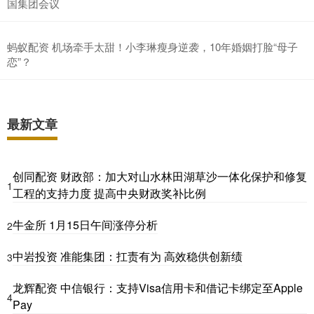
国集团会议
蚂蚁配资 机场牵手太甜！小李琳瘦身逆袭，10年婚姻打脸“母子
恋”？
最新文章
创同配资 财政部：加大对山水林田湖草沙一体化保护和修复
1
工程的支持力度 提高中央财政奖补比例
牛金所 1月15日午间涨停分析
2
中岩投资 准能集团：扛责有为 高效稳供创新绩
3
龙辉配资 中信银行：支持Visa信用卡和借记卡绑定至Apple
4
Pay