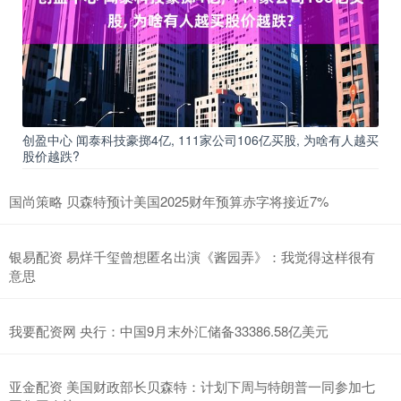
创盈中心 闻泰科技豪掷4亿, 111家公司106亿买股, 为啥有人越买
股价越跌?
国尚策略 贝森特预计美国2025财年预算赤字将接近7%
银易配资 易烊千玺曾想匿名出演《酱园弄》：我觉得这样很有
意思
我要配资网 央行：中国9月末外汇储备33386.58亿美元
亚金配资 美国财政部长贝森特：计划下周与特朗普一同参加七