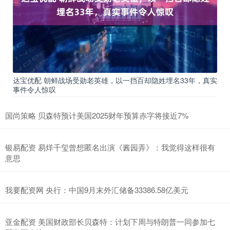
达宝优配 朝鲜战场受勋老英雄，以一挡百却隐姓埋名33年，真实
事件令人惊叹
国尚策略 贝森特预计美国2025财年预算赤字将接近7%
银易配资 易烊千玺曾想匿名出演《酱园弄》：我觉得这样很有
意思
我要配资网 央行：中国9月末外汇储备33386.58亿美元
亚金配资 美国财政部长贝森特：计划下周与特朗普一同参加七