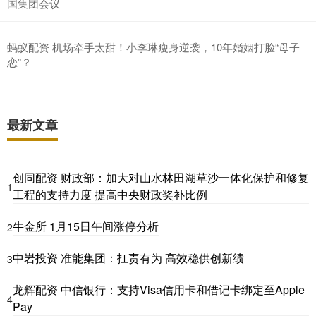
国集团会议
蚂蚁配资 机场牵手太甜！小李琳瘦身逆袭，10年婚姻打脸“母子
恋”？
最新文章
创同配资 财政部：加大对山水林田湖草沙一体化保护和修复
1
工程的支持力度 提高中央财政奖补比例
牛金所 1月15日午间涨停分析
2
中岩投资 准能集团：扛责有为 高效稳供创新绩
3
龙辉配资 中信银行：支持Visa信用卡和借记卡绑定至Apple
4
Pay